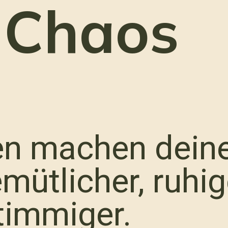
 Chaos
en machen dein
mütlicher, ruhi
timmiger.