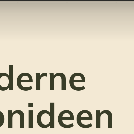
derne
onideen