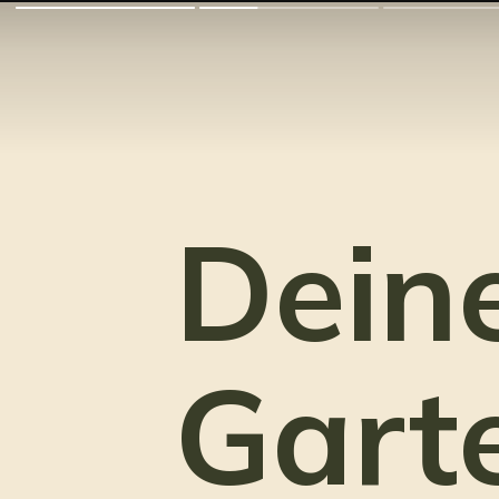
Dein
Gart