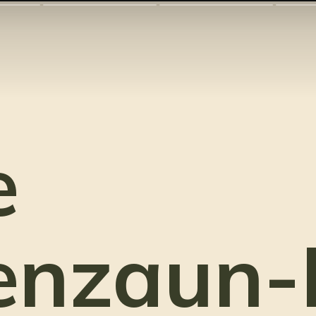
e
enzaun-