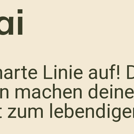
ai
harte Linie auf! 
n machen deine
t zum lebendige
.