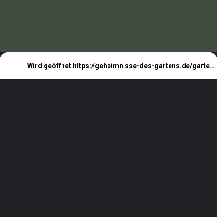
Wird geöffnet
https://geheimnisse-des-gartens.de/gartenarbeiten-im-april/