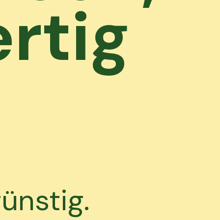
rtig
ünstig.