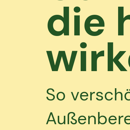
die 
wir
So versch
Außenberei