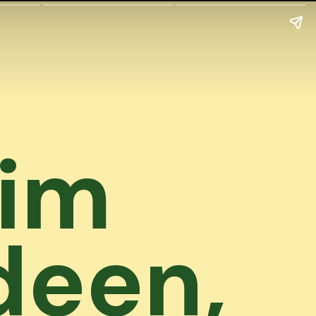
 im
deen,