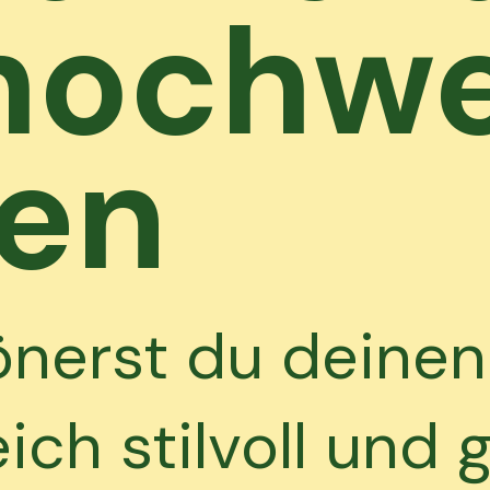
hochwe
ken
önerst du deinen
ch stilvoll und g