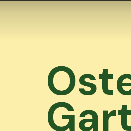
Ost
Gart