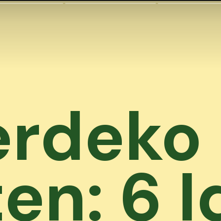
erdeko
en: 6 I