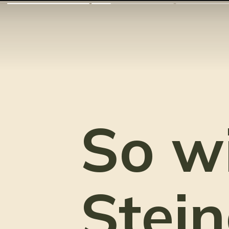
So w
Stei