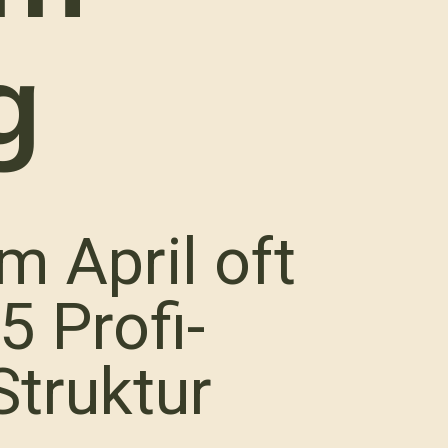
g
m April oft
5 Profi-
truktur