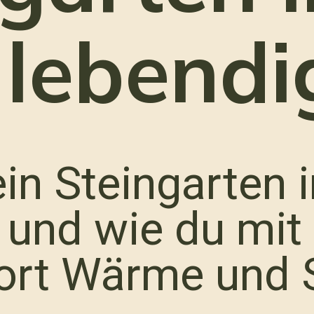
 lebendi
n Steingarten i
 und wie du mit 
ort Wärme und S