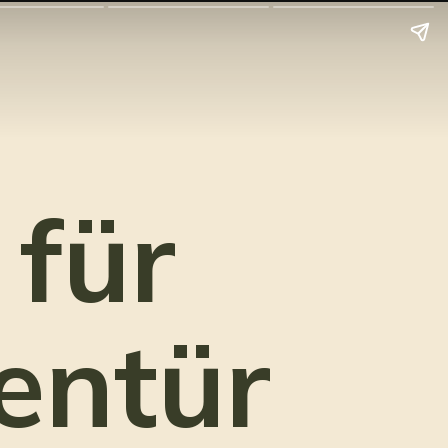
 für
entür