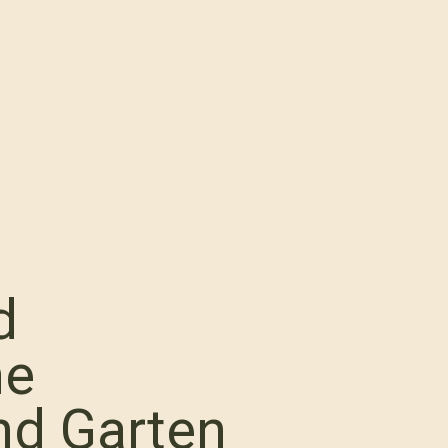
d
he
nd Garten