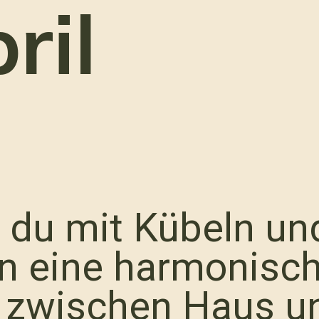
ril
e du mit Kübeln un
en eine harmonisc
 zwischen Haus u