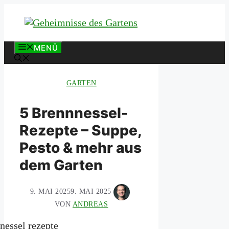
Zum
Inhalt
springen
MENÜ
GARTEN
5 Brennnessel-
Rezepte – Suppe,
Pesto & mehr aus
dem Garten
9. MAI 2025
9. MAI 2025
VON
ANDREAS