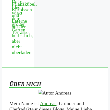
Deko-
Ideen
wirkt
dein
großer
Garten
herbstlich,
aber
nicht
überladen
ÜBER MICH
Mein Name ist
Andreas
, Gründer und
Chefredakteur dieses Blogs. Meine Liebe