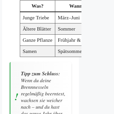
Was?
Wann?
Junge Triebe
März–Juni
Suppe
Ältere Blätter
Sommer
Trock
Ganze Pflanze
Frühjahr & Herbst
Brenn
Samen
Spätsommer
Müsli
Tipp zum Schluss:
Wenn du deine
Brennnesseln
regelmäßig beerntest,
wachsen sie weicher
nach – und du hast
das ganze Jahr über