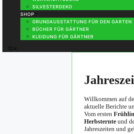
SILVESTERDEKO
SHOP
GRUNDAUSSTATTUNG FÜR DEN GARTEN
BÜCHER FÜR GÄRTNER
KLEIDUNG FÜR GÄRTNER
Jahresze
Willkommen auf der
aktuelle Berichte 
Vom ersten
Frühli
Herbsternte
und 
Jahreszeiten und ge