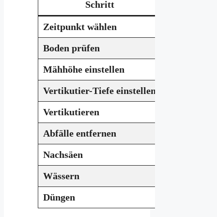
Schritt
Zeitpunkt wählen
Frühling (Ap
Boden prüfen
Leicht feucht
Mähhöhe einstellen
Vor dem Vert
Vertikutier-Tiefe einstellen
2–3 mm reic
Vertikutieren
Gleichmäßig
Abfälle entfernen
Rasenfilz, M
Nachsäen
Lücken füll
Wässern
Gut durchfeu
Düngen
1–2 Wochen s