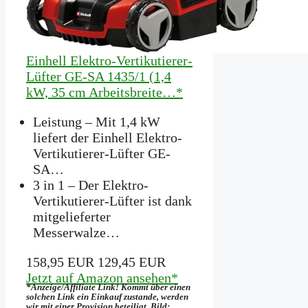
Einhell Elektro-Vertikutierer-
Lüfter GE-SA 1435/1 (1,4
kW, 35 cm Arbeitsbreite…*
Leistung – Mit 1,4 kW
liefert der Einhell Elektro-
Vertikutierer-Lüfter GE-
SA…
3 in 1 – Der Elektro-
Vertikutierer-Lüfter ist dank
mitgelieferter
Messerwalze…
158,95 EUR
129,45 EUR
Jetzt auf Amazon ansehen*
*Anzeige/Affiliate Link! Kommt über einen
solchen Link ein Einkauf zustande, werden
wir mit­ einer Provision beteiligt. Bild: