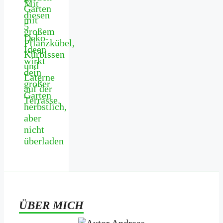
Mit
diesen
5
Deko-
Ideen
wirkt
dein
großer
Garten
herbstlich,
aber
nicht
überladen
ÜBER MICH