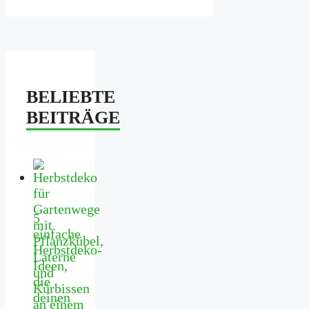
BELIEBTE
BEITRÄGE
5
einfache
Herbstdeko-
Ideen,
die
deinen