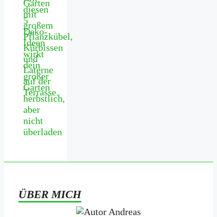
diesen
5
Deko-
Ideen
wirkt
dein
großer
Garten
herbstlich,
aber
nicht
überladen
ÜBER MICH