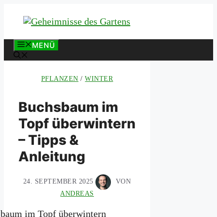
Zum
Inhalt
springen
MENÜ
PFLANZEN
/
WINTER
Buchsbaum im
Topf überwintern
– Tipps &
Anleitung
24. SEPTEMBER 2025
VON
ANDREAS