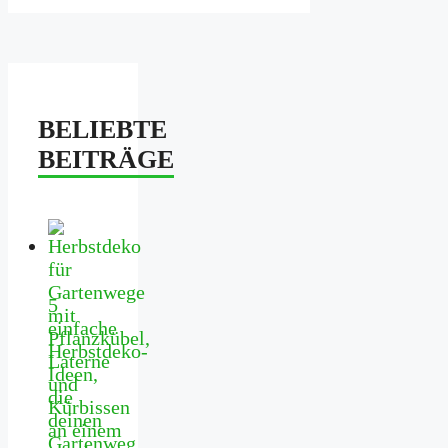
BELIEBTE
BEITRÄGE
5
einfache
Herbstdeko-
Ideen,
die
deinen
Gartenweg