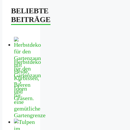
BELIEBTE
BEITRÄGE
Herbstdeko
für den
Gartenzaun
– 5
Ideen
für
eine
gemütliche
Gartengrenze