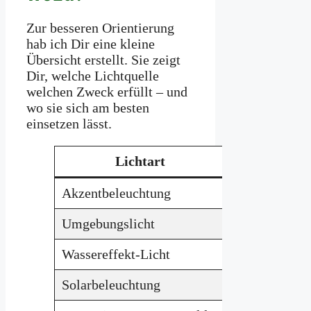
Zur besseren Orientierung
hab ich Dir eine kleine
Übersicht erstellt. Sie zeigt
Dir, welche Lichtquelle
welchen Zweck erfüllt – und
wo sie sich am besten
einsetzen lässt.
Lichtart
E
Akzentbeleuchtung
Bäume, Skulp
Umgebungslicht
Sitzplätze,
Be
Wassereffekt-Licht
Teich, Brunn
Solarbeleuchtung
Überall – bes