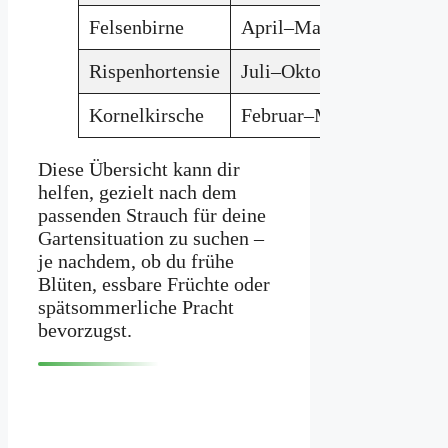
Felsenbirne
April–Mai
Sonne/
Rispenhortensie
Juli–Oktober
Sonne/
Kornelkirsche
Februar–März
Sonne/
Diese Übersicht kann dir
helfen, gezielt nach dem
passenden Strauch für deine
Gartensituation zu suchen –
je nachdem, ob du frühe
Blüten, essbare Früchte oder
spätsommerliche Pracht
bevorzugst.