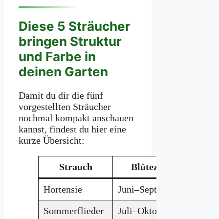
Diese 5 Sträucher
bringen Struktur
und Farbe in
deinen Garten
Damit du dir die fünf
vorgestellten Sträucher
nochmal kompakt anschauen
kannst, findest du hier eine
kurze Übersicht:
Strauch
Blütezeit
S
Hortensie
Juni–September
Halbsc
Sommerflieder
Juli–Oktober
Sonne