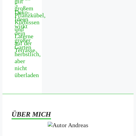
5
Deko-
Ideen
wirkt
dein
großer
Garten
herbstlich,
aber
nicht
überladen
ÜBER MICH