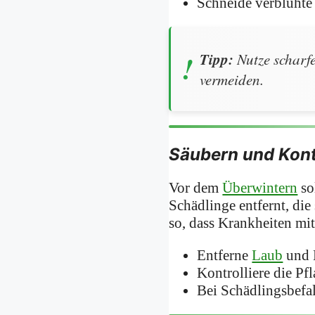
Schneide verblühte
Tipp:
Nutze scharfe
vermeiden.
Säubern und Kont
Vor dem
Überwintern
so
Schädlinge entfernt, di
so, dass Krankheiten mit
Entferne
Laub
und 
Kontrolliere die Pf
Bei Schädlingsbefal