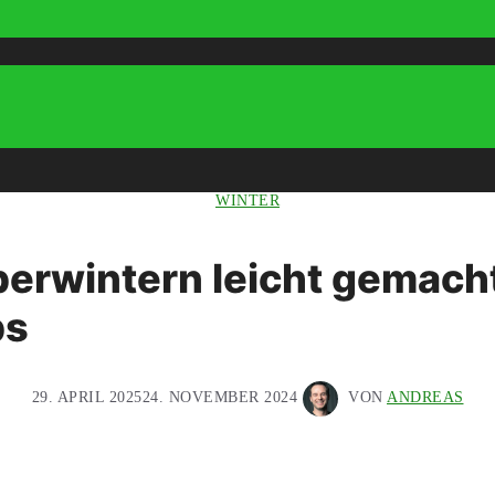
WINTER
erwintern leicht gemacht
ps
29. APRIL 2025
24. NOVEMBER 2024
VON
ANDREAS