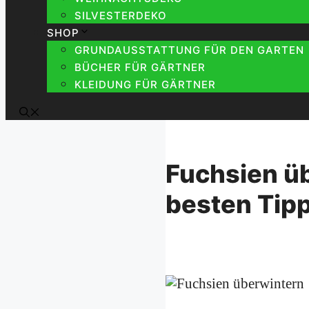
SILVESTERDEKO
SHOP
GRUNDAUSSTATTUNG FÜR DEN GARTEN
BÜCHER FÜR GÄRTNER
KLEIDUNG FÜR GÄRTNER
Fuchsien üb
besten Tip