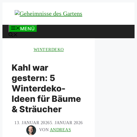
Zum
Inhalt
springen
MENÜ
WINTERDEKO
Kahl war
gestern: 5
Winterdeko-
Ideen für Bäume
& Sträucher
13. JANUAR 2026
5. JANUAR 2026
VON
ANDREAS