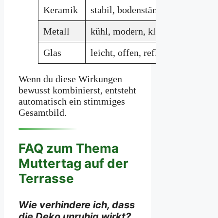
Keramik
stabil, bodenständig
Ge
Metall
kühl, modern, klar
La
Glas
leicht, offen, reflektierend
Wi
Wenn du diese Wirkungen
bewusst kombinierst, entsteht
automatisch ein stimmiges
Gesamtbild.
FAQ zum Thema
Muttertag auf der
Terrasse
Wie verhindere ich, dass
die Deko unruhig wirkt?