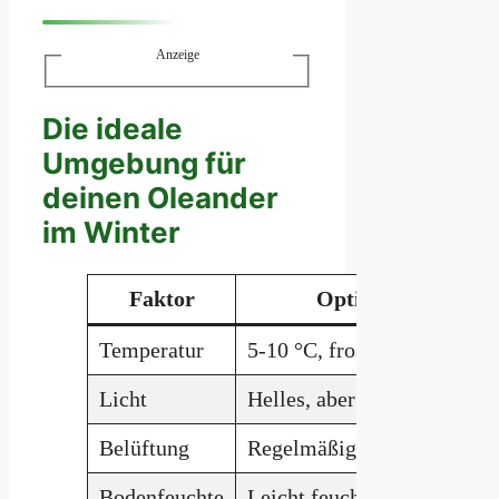
Anzeige
Die ideale
Umgebung für
deinen Oleander
im Winter
Faktor
Optimal für Olean
Temperatur
5-10 °C, frostfrei
Licht
Helles, aber nicht direktes 
Belüftung
Regelmäßiges Lüften gege
Bodenfeuchte
Leicht feucht, aber keine S