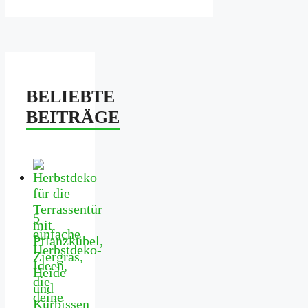
BELIEBTE
BEITRÄGE
5
einfache
Herbstdeko-
Ideen,
die
deine