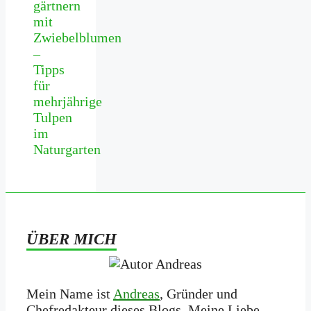
gärtnern
mit
Zwiebelblumen
–
Tipps
für
mehrjährige
Tulpen
im
Naturgarten
ÜBER MICH
Mein Name ist
Andreas
, Gründer und
Chefredakteur dieses Blogs. Meine Liebe