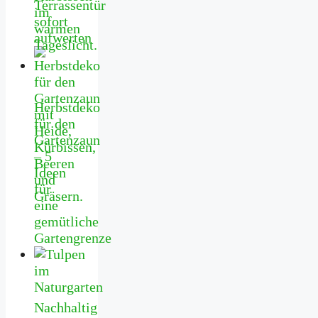
Terrassentür
sofort
aufwerten
Herbstdeko
für den
Gartenzaun
– 5
Ideen
für
eine
gemütliche
Gartengrenze
Nachhaltig