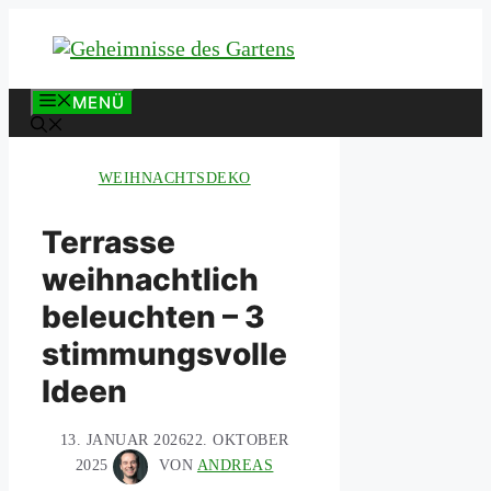
Zum
Inhalt
springen
MENÜ
WEIHNACHTSDEKO
Terrasse
weihnachtlich
beleuchten – 3
stimmungsvolle
Ideen
13. JANUAR 2026
22. OKTOBER
2025
VON
ANDREAS