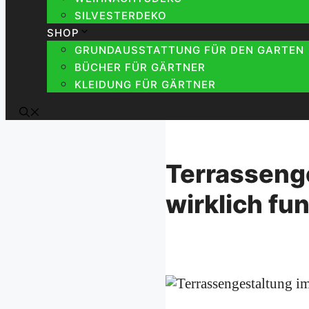
SILVESTERDEKO
SHOP
GRUNDAUSSTATTUNG FÜR DEN GARTEN
BÜCHER FÜR GÄRTNER
KLEIDUNG FÜR GÄRTNER
Terrassenge
wirklich fu