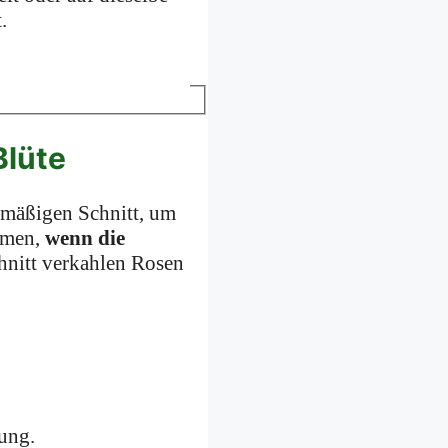
.
Blüte
lmäßigen Schnitt, um
ommen,
wenn die
chnitt verkahlen Rosen
dung.