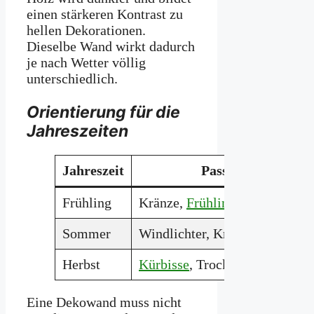
einen stärkeren Kontrast zu
hellen Dekorationen.
Dieselbe Wand wirkt dadurch
je nach Wetter völlig
unterschiedlich.
Orientierung für die
Jahreszeiten
Jahreszeit
Passende Dekorat
Frühling
Kränze,
Frühlingsblumen
, Pfl
Sommer
Windlichter, Kräuterbündel, S
Herbst
Kürbisse
, Trockenblumen, Nat
Eine Dekowand muss nicht