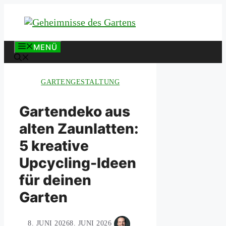
Zum
Inhalt
springen
MENÜ
GARTENGESTALTUNG
Gartendeko aus
alten Zaunlatten:
5 kreative
Upcycling-Ideen
für deinen
Garten
8. JUNI 2026
8. JUNI 2026