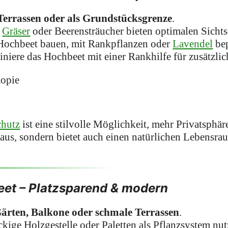
Terrassen oder als Grundstücksgrenze
.
e
Gräser
oder Beerensträucher bieten optimalen Sichts
ochbeet bauen, mit Rankpflanzen oder
Lavendel
bep
iere das Hochbeet mit einer Rankhilfe für zusätzlic
chutz
ist eine stilvolle Möglichkeit, mehr Privatsphär
 aus, sondern bietet auch einen natürlichen Lebensra
eet – Platzsparend & modern
Gärten, Balkone oder schmale Terrassen
.
ige Holzgestelle oder Paletten als Pflanzsystem nut