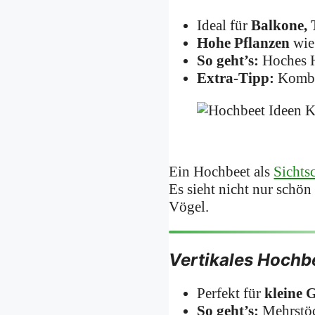
Ideal für
Balkone, 
Hohe Pflanzen
wi
So geht’s:
Hoches H
Extra-Tipp:
Kombin
Ein Hochbeet als
Sichts
Es sieht nicht nur schön
Vögel.
Vertikales Hochb
Perfekt für
kleine 
So geht’s:
Mehrstöck