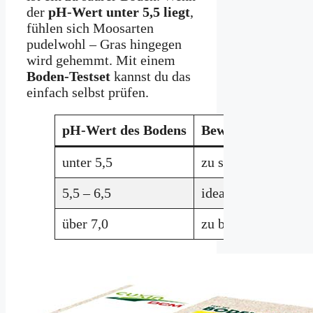
der
pH-Wert unter 5,5 liegt
,
fühlen sich Moosarten
pudelwohl – Gras hingegen
wird gehemmt. Mit einem
Boden-Testset
kannst du das
einfach selbst prüfen.
pH-Wert des Bodens
Bewertung
unter 5,5
zu sauer
Rasen
5,5 – 6,5
ideal
kein
über 7,0
zu basisch
ggf. 