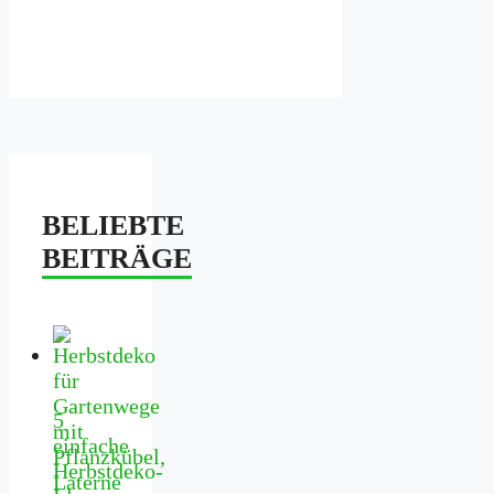
BELIEBTE
BEITRÄGE
5
einfache
Herbstdeko-