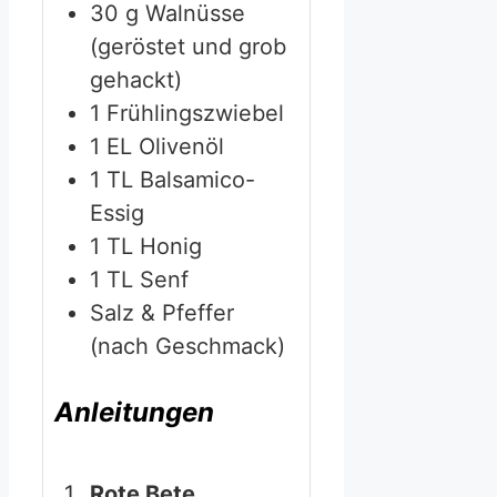
30
g
Walnüsse
(geröstet und grob
gehackt)
1
Frühlingszwiebel
1
EL
Olivenöl
1
TL
Balsamico-
Essig
1
TL
Honig
1
TL
Senf
Salz & Pfeffer
(nach Geschmack)
Anleitungen
Rote Bete