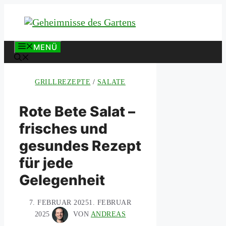
Zum
Inhalt
springen
MENÜ
GRILLREZEPTE
/
SALATE
Rote Bete Salat –
frisches und
gesundes Rezept
für jede
Gelegenheit
7. FEBRUAR 2025
1. FEBRUAR
2025
VON
ANDREAS