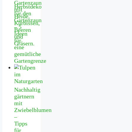
Herbstdeko
für den
Gartenzaun
– 5
Ideen
für
eine
gemütliche
Gartengrenze
Nachhaltig
gärtnern
mit
Zwiebelblumen
–
Tipps
für