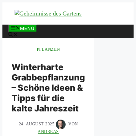
Zum
Inhalt
springen
MENÜ
PFLANZEN
Winterharte
Grabbepflanzung
– Schöne Ideen &
Tipps für die
kalte Jahreszeit
24. AUGUST 2025
VON
ANDREAS