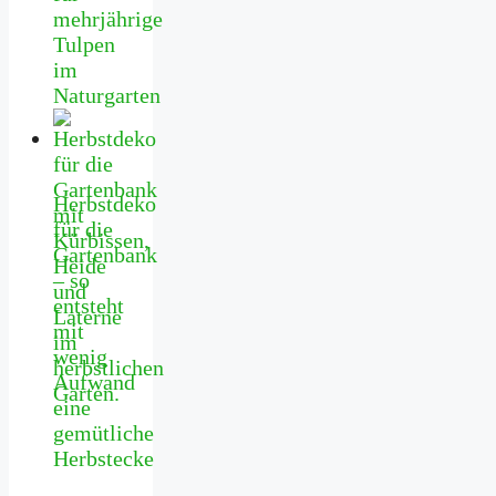
mehrjährige
Tulpen
im
Naturgarten
Herbstdeko
für die
Gartenbank
– so
entsteht
mit
wenig
Aufwand
eine
gemütliche
Herbstecke