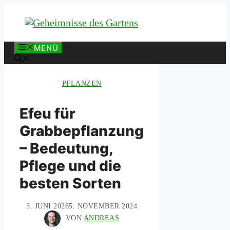
Zum
Inhalt
springen
MENÜ
PFLANZEN
Efeu für
Grabbepflanzung
– Bedeutung,
Pflege und die
besten Sorten
3. JUNI 2026
5. NOVEMBER 2024
VON
ANDREAS