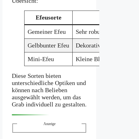
Übersicht:
Efeusorte
Me
Gemeiner Efeu
Sehr robust, widerstands
Gelbbunter Efeu
Dekoratives Erscheinung
Mini-Efeu
Kleine Blätter, kompakt
Diese Sorten bieten
unterschiedliche Optiken und
können nach Belieben
ausgewählt werden, um das
Grab individuell zu gestalten.
Anzeige