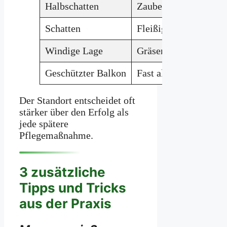
Halbschatten
Zauberglöckchen, Elf
Schatten
Fleißiges Lieschen,
B
Windige Lage
Gräser, Geranien, La
Geschützter Balkon
Fast alle Sommerblu
Der Standort entscheidet oft
stärker über den Erfolg als
jede spätere
Pflegemaßnahme.
3 zusätzliche
Tipps und Tricks
aus der Praxis