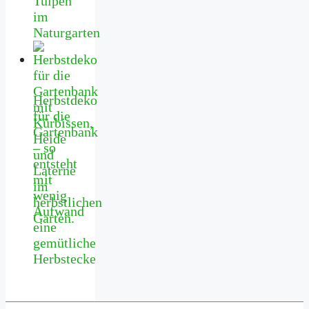
Tulpen
im
Naturgarten
Herbstdeko
für die
Gartenbank
– so
entsteht
mit
wenig
Aufwand
eine
gemütliche
Herbstecke