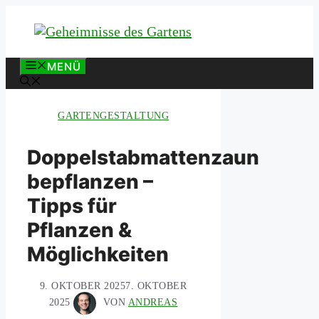
Zum
Inhalt
springen
MENÜ
GARTENGESTALTUNG
Doppelstabmattenzaun
bepflanzen –
Tipps für
Pflanzen &
Möglichkeiten
9. OKTOBER 2025
7. OKTOBER
2025
VON
ANDREAS