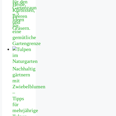
für den
Gartenzaun
– 5
Ideen
für
eine
gemütliche
Gartengrenze
Nachhaltig
gärtnern
mit
Zwiebelblumen
–
Tipps
für
mehrjährige