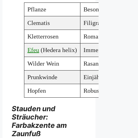
Pflanze
Besonderheit
Clematis
Filigrane, farbenfroh
Kletterrosen
Romantisch, duftend
Efeu
(Hedera helix)
Immergrün, sehr robus
Wilder Wein
Rasant wachsend, spe
Prunkwinde
Einjährig, sehr schn
Hopfen
Robust, wächst zügig,
Stauden und
Sträucher:
Farbakzente am
Zaunfuß