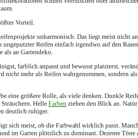
offdekorationen schnell verrutschen oder ausbleichen
 kaum.
ößter Vorteil.
eifenprojekte unharmonisch. Das liegt meist nicht a
 ungeputzter Reifen einfach irgendwo auf den Rasen 
he als an Gartendeko.
nigst, farblich anpasst und bewusst platzierst, verän
rd nicht mehr als Reifen wahrgenommen, sondern als 
rbe eine größere Rolle, als viele denken. Dunkle Rei
Sträuchern. Helle
Farben
ziehen den Blick an. Natür
 deutlich ruhiger.
gt sich meist, ob die Farbwahl wirklich passt. Man
nd im Garten plötzlich zu dominant. Dezente Töne al