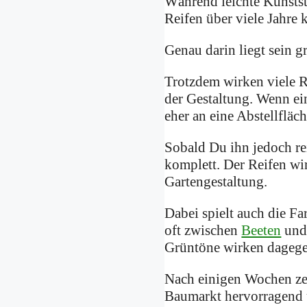
Während leichte Kunstst
Reifen über viele Jahre
Genau darin liegt sein gr
Trotzdem wirken viele R
der Gestaltung. Wenn ein
eher an eine Abstellfläc
Sobald Du ihn jedoch rei
komplett. Der Reifen wi
Gartengestaltung.
Dabei spielt auch die Fa
oft zwischen
Beeten
und 
Grüntöne wirken dagegen
Nach einigen Wochen zei
Baumarkt hervorragend u