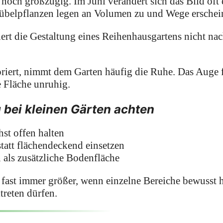
 noch großzügig. Im Juni verändert sich das Bild oft
Kübelpflanzen legen an Volumen zu und Wege erschein
ert die Gestaltung eines Reihenhausgartens nicht na
oriert, nimmt dem Garten häufig die Ruhe. Das Auge 
e Fläche unruhig.
u bei kleinen Gärten achten
st offen halten
statt flächendeckend einsetzen
 als zusätzliche Bodenfläche
t fast immer größer, wenn einzelne Bereiche bewuss
treten dürfen.