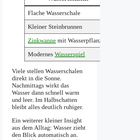
Flache Wasserschale
Ruhig und
Kleiner Steinbrunnen
Lebendig 
Zinkwanne
mit Wasserpflanzen
Locker un
Modernes
Wasserspiel
Klar und s
Viele stellen Wasserschalen
direkt in die Sonne.
Nachmittags wirkt das
Wasser dann schnell warm
und leer. Im Halbschatten
bleibt alles deutlich ruhiger.
Ein weiterer kleiner Insight
aus dem Alltag: Wasser zieht
den Blick automatisch an.