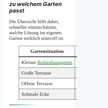
zu welchem Garten
passt
Die Übersicht hilft dabei,
schneller einzuschätzen,
welche Lösung im eigenen
Garten wirklich sinnvoll ist.
Gartensituation
Sinnvolle 
Kleiner
Reihenhausgarten
Vertikale Pfla
Große Terrasse
Palettenbank
Offene Terrasse
Sichtschutz aus
Schmale Ecke
Kleine Dekoins