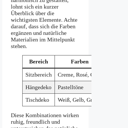
harmonisch zu gestalten,
lohnt sich ein kurzer
Überblick über die
wichtigsten Elemente. Achte
darauf, dass sich die Farben
ergänzen und natürliche
Materialien im Mittelpunkt
stehen.
Bereich
Farben
Mate
Sitzbereich
Creme, Rosé, Grau
Baumwol
Hängedeko
Pastelltöne
Holz, Gl
Tischdeko
Weiß, Gelb, Grün
Keramik
Diese Kombinationen wirken
ruhig, freundlich und