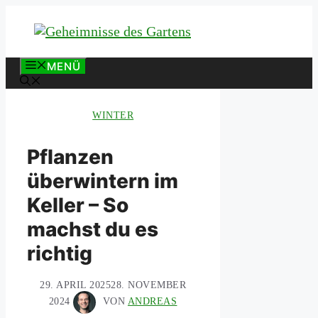
Zum
Inhalt
springen
MENÜ
WINTER
Pflanzen
überwintern im
Keller – So
machst du es
richtig
29. APRIL 2025
28. NOVEMBER
2024
VON
ANDREAS