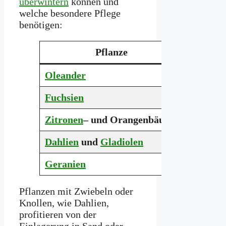
überwintern
können und
welche besondere Pflege
benötigen:
Pflanze
Lichtb
Oleander
Dunkel o
Fuchsien
Dunkel
Zitronen
– und Orangenbäume
Helles Li
Dahlien
und
Gladiolen
Dunkel
Geranien
Dunkel o
Pflanzen mit Zwiebeln oder
Knollen, wie Dahlien,
profitieren von der
Einlagerung in Sand oder