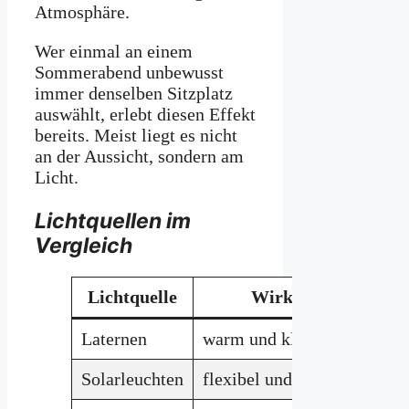
Atmosphäre.
Wer einmal an einem
Sommerabend unbewusst
immer denselben Sitzplatz
auswählt, erlebt diesen Effekt
bereits. Meist liegt es nicht
an der Aussicht, sondern am
Licht.
Lichtquellen im
Vergleich
Lichtquelle
Wirkung
Be
Laternen
warm und klassisch
Si
Solarleuchten
flexibel und natürlich
Pf