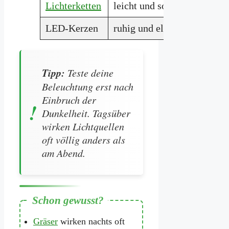
Lichterketten
leicht und sommerlich
Pe
LED-Kerzen
ruhig und elegant
Ti
Tipp:
Teste deine
Beleuchtung erst nach
Einbruch der
Dunkelheit. Tagsüber
wirken Lichtquellen
oft völlig anders als
am Abend.
Gräser
wirken nachts oft