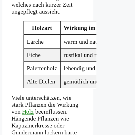
welches nach kurzer Zeit
ungepflegt aussieht.
Holzart
Wirkung im Garten
Lärche
warm und natürlich
alter
Eiche
rustikal und massiv
sehr 
Palettenholz
lebendig und kreativ
brau
Alte Dielen
gemütlich und weich
ideal
Viele unterschätzen, wie
stark Pflanzen die Wirkung
von
Holz
beeinflussen.
Hängende Pflanzen wie
Kapuzinerkresse oder
Gundermann lockern harte