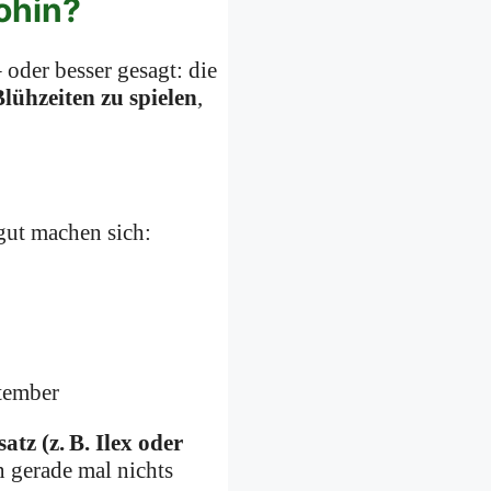
ohin?
– oder besser gesagt: die
ühzeiten zu spielen
,
 gut machen sich:
tember
tz (z. B. Ilex oder
n gerade mal nichts