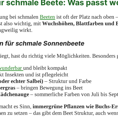
ür schmale Beete: Was passt w
rung bei schmalen
Beeten
ist oft der Platz nach oben 
t also wichtig, mit
Wuchshöhen, Blattfarben und Bl
ngweilig wirkt.
n für schmale Sonnenbeete
egt, hast du richtig viele Möglichkeiten. Besonders
 wunderbar
und bleibt kompakt
kt Insekten und ist pflegeleicht
oder echter Salbei)
– Struktur und Farbe
dergras
– bringen Bewegung ins Beet
Mädchenauge
– sommerliche Farben von Juli bis Sep
macht es Sinn,
immergrüne Pflanzen wie Buchs-Ersa
n zu setzen – das gibt dem Beet Struktur, auch wen