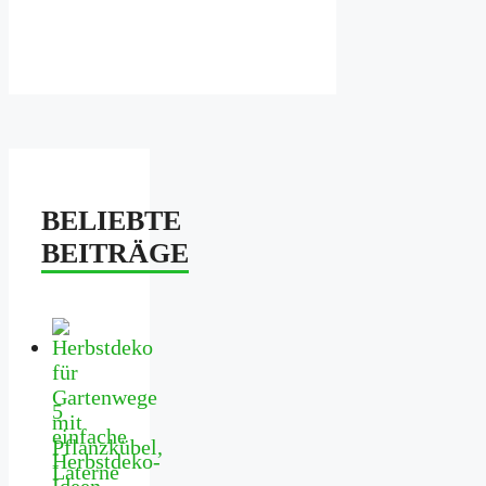
BELIEBTE
BEITRÄGE
5
einfache
Herbstdeko-