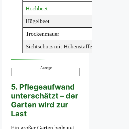
Hochbeet
Gemüse 
Hügelbeet
Stauden,
Trockenmauer
Struktur
Sichtschutz mit Höhenstaffelung
Privats
Anzeige
5. Pflegeaufwand
unterschätzt – der
Garten wird zur
Last
Ein großer Garten bedeutet