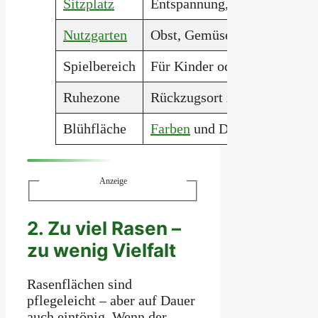
Sitzplatz
Entspannung, Geselligkeit
Nutzgarten
Obst, Gemüse,
Kräuter
Spielbereich
Für Kinder oder Bewegung
Ruhezone
Rückzugsort zum Lesen & E
Blühfläche
Farben
und Düfte genießen
Anzeige
2. Zu viel Rasen –
zu wenig Vielfalt
Rasenflächen sind
pflegeleicht – aber auf Dauer
auch eintönig. Wenn der